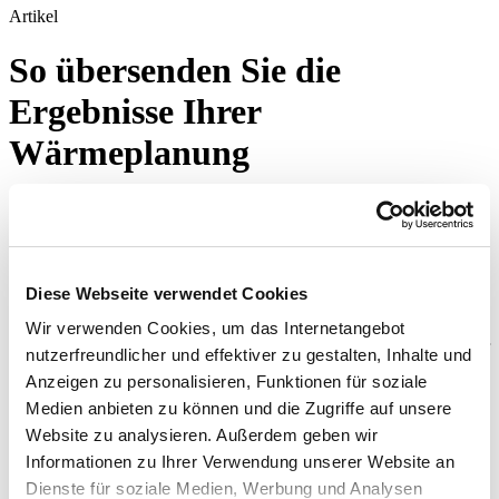
Artikel
So übersenden Sie die
Ergebnisse Ihrer
Wärmeplanung
Übermitteln Sie Ihre Ergebnisdaten und tragen Sie aktiv dazu bei,
Transparenz zu schaffen, Standards zu setzen und die Energiewende
voranzubringen.
Diese Webseite verwendet Cookies
©
Getty Images/shulz
Wir verwenden Cookies, um das Internetangebot
Die Ergebnisdaten Ihrer Wärmeplanung sind wertvoll – nicht nur für
nutzerfreundlicher und effektiver zu gestalten, Inhalte und
Kommunen oder Planungsbüros, sondern für die gesamte
Anzeigen zu personalisieren, Funktionen für soziale
Wärmewende.
Medien anbieten zu können und die Zugriffe auf unsere
Vorteile für Kommunen:
Website zu analysieren. Außerdem geben wir
Sichtbarkeit: Die Kernergebnisse werden bspw. im
KWW-
Informationen zu Ihrer Verwendung unserer Website an
Wärmewendeatlas
kartografisch aufbereitet.
Dienste für soziale Medien, Werbung und Analysen