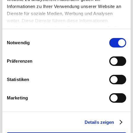
Informationen zu Ihrer Verwendung unserer Website an
Dienste für soziale Medien, Werbung und Analysen
weiter. Diese Dienste führen diese Informationen
möglicherweise mit weiteren Daten zusammen, die Sie
ihnen bereitgestellt haben oder die Sie im Rahmen Ihrer
Einwilligungsauswahl
Nutzung der Dienste gesammelt haben.
Notwendig
Präferenzen
Statistiken
Marketing
Details zeigen