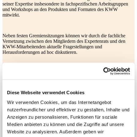
seiner Expertise insbesondere in fachspezifischen Arbeitsgruppen
und Workshops an den Produkten und Formaten des KWW
mitwirkt.
Neben festen Gremiensitzungen können wir durch die fachliche
Vernetzung zwischen den Mitgliedern des Expertenrats und den
KWW-Mitarbeitenden aktuelle Fragestellungen und
Herausforderungen ad hoc diskutieren.
Wir stellen Ihnen unsere Expertenratsmitglieder hier kurz vor.
Diese Webseite verwendet Cookies
©
dena/Foto: Sascha Linke
Wir verwenden Cookies, um das Internetangebot
nutzerfreundlicher und effektiver zu gestalten, Inhalte und
©
Manuel Reger
Anzeigen zu personalisieren, Funktionen für soziale
Medien anbieten zu können und die Zugriffe auf unsere
Oliver
Antoni
Website zu analysieren. Außerdem geben wir