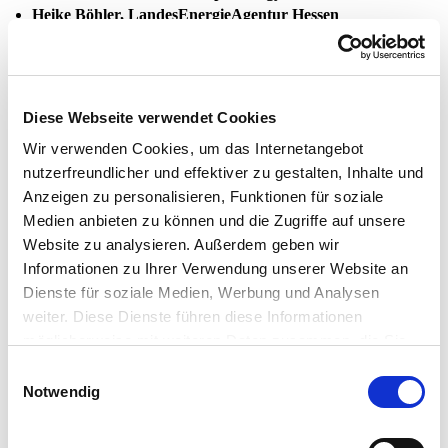
Heike Böhler, LandesEnergieAgentur Hessen
Bürgermeister Alexander Heppe und Dr. Thorsten Ebert stellte die
Kommunale Wärmeplanung von Eschwege ausführlich vor. Da es
sich um ein Praxisbeispiel aus Hessen handelt, wurde Heike Böhler
das Unterstützungsangebot der LandesEnergieAgentur Hessen
Diese Webseite verwendet Cookies
präsentieren.
Wir verwenden Cookies, um das Internetangebot
Die Veranstaltungsreihe KWW-Praxisblick dient dem
Erfahrungsaustausch unter Kommunen. Entsprechend liegt der
nutzerfreundlicher und effektiver zu gestalten, Inhalte und
Fokus dieses Webseminars zu gleichen Teilen auf inhaltlichen
Anzeigen zu personalisieren, Funktionen für soziale
Impulsen und auf den Fragen der Teilnehmenden an die
Medien anbieten zu können und die Zugriffe auf unsere
Referierenden sowie der Diskussion untereinander.
Website zu analysieren. Außerdem geben wir
Informationen zu Ihrer Verwendung unserer Website an
Dienste für soziale Medien, Werbung und Analysen
weiter. Diese Dienste führen diese Informationen
möglicherweise mit weiteren Daten zusammen, die Sie
Video ansehen
ihnen bereitgestellt haben oder die Sie im Rahmen Ihrer
Einwilligungsauswahl
Nutzung der Dienste gesammelt haben.
Notwendig