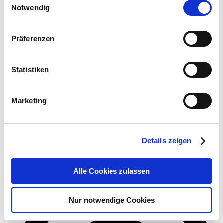
Nutzung der Dienste gesammelt haben.
Notwendig
Präferenzen
Statistiken
Marketing
Details zeigen
15:00
-
16:30
Alle Cookies zulassen
Nur notwendige Cookies