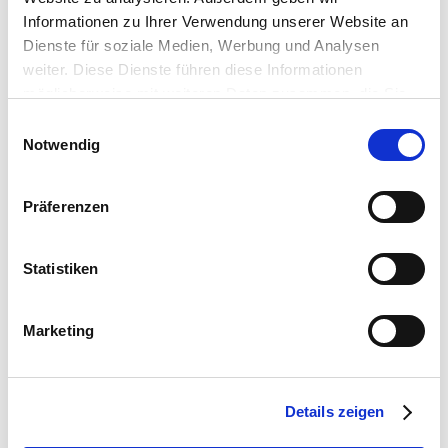
Informationen zu Ihrer Verwendung unserer Website an
Dienste für soziale Medien, Werbung und Analysen
weiter. Diese Dienste führen diese Informationen
möglicherweise mit weiteren Daten zusammen, die Sie
ihnen bereitgestellt haben oder die Sie im Rahmen Ihrer
Einwilligungsauswahl
Nutzung der Dienste gesammelt haben.
Notwendig
Präferenzen
Statistiken
09:00
-
17:00
Marketing
Details zeigen