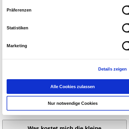
Präferenzen
Statistiken
Marketing
Details zeigen
Die kleine Wärmeplanung soll vor allem den Aufwand für kleinere
Kommunen reduzieren. Ob Sie nun in die Kommunale
Wärmeplanung starten oder auf das Inkrafttreten der Novelle
Alle Cookies zulassen
warten, sollten Sie unter folgenden
Bewertungen
entscheiden:
Möchten Sie den Aufwand reduzieren?
Nur notwendige Cookies
Kommt Ihre Kommune gemäß Frage 2 dieser FAQs dafür in
Betracht?
Was kostet mich die kleine