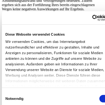
Abstimmungsaufwand und Verzögerungen bedeuten. Zudem
ergeben sich aus der Fortführung Ihres bereits eingeschlagenen
Weges keine negativen Auswirkungen auf Ihr Ergebnis.
Sollten Sie sich gerade in der Vorbereitung der Ausschreibung
der Kommunalen Wärmeplanung befinden
, empfehlen wir
Ihnen, kritisch zu prüfen, ob die kleine Wärmeplanung für Ihre
Kommune sinnvoll ist. Für diese Abwägung orientieren Sie sich an
Frage 2 dieser FAQ. Zudem wird das KWW hierzu zeitnah eine
Diese Webseite verwendet Cookies
Entscheidungshilfe zur Verfügung stellen.
Wir verwenden Cookies, um das Internetangebot
nutzerfreundlicher und effektiver zu gestalten, Inhalte und
Ich bin eine kleine Kommune und will die
Anzeigen zu personalisieren, Funktionen für soziale Medien
Kommunale Wärmeplanung vergeben.
anbieten zu können und die Zugriffe auf unsere Website zu
Sollte ich jetzt abwarten?
analysieren. Außerdem geben wir Informationen zu Ihrer
Verwendung unserer Website an Dienste für soziale Medien,
Werbung und Analysen weiter. Diese Dienste führen diese
Informationen möglicherweise mit weiteren Daten zusammen
Sie ihnen bereitgestellt haben oder die Sie im Rahmen Ihrer
Nutzung der Dienste gesammelt haben.
Einwilligungsauswahl
Notwendig