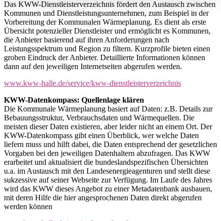
Das KWW-Dienstleisterverzeichnis fördert den Austausch zwischen
Kommunen und Dienstleistungsunternehmen, zum Beispiel in der
Vorbereitung der Kommunalen Wärmeplanung. Es dient als erste
Übersicht potenzieller Dienstleister und ermöglicht es Kommunen,
die Anbieter basierend auf ihren Anforderungen nach
Leistungsspektrum und Region zu filtern. Kurzprofile bieten einen
groben Eindruck der Anbieter. Detaillierte Informationen können
dann auf den jeweiligen Internetseiten abgerufen werden.
www.kww-halle.de/service/kww-dienstleisterverzeichnis
KWW-Datenkompass: Quellenlage klären
Die Kommunale Wärmeplanung basiert auf Daten: z.B. Details zur
Bebauungsstruktur, Verbrauchsdaten und Wärmequellen. Die
meisten dieser Daten existieren, aber leider nicht an einem Ort. Der
KWW-Datenkompass gibt einen Überblick, wer welche Daten
liefern muss und hilft dabei, die Daten entsprechend der gesetzlichen
Vorgaben bei den jeweiligen Datenhaltern abzufragen. Das KWW
erarbeitet und aktualisiert die bundeslandspezifischen Übersichten
u.a. im Austausch mit den Landesenergieagenturen und stellt diese
sukzessive auf seiner Webseite zur Verfügung. Im Laufe des Jahres
wird das KWW dieses Angebot zu einer Metadatenbank ausbauen,
mit deren Hilfe die hier angesprochenen Daten direkt abgerufen
werden können