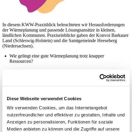
In diesem KWW-Praxisblick beleuchteten wir Herausforderungen
der Wärmeplanung und passende Lösungsansätze in kleinen,
ländlichen Kommunen. Praxiseinblicke gaben der Konvoi Barkauer
Land (Schleswig-Holstein) und die Samtgemeinde Heeseberg
(Niedersachsen).
Wie gelingt eine gute Wärmeplanung trotz knapper
Ressourcen?
Wie läuft die Abstimmung mit dem Dienstleister und
Einbeziehung der örtlichen Schlüsselakteure?
Gibt es eine Option für Wärmenetze oder wird die
Wärmeversorgung weitgehend dezentral erfolgen?
Diese Webseite verwendet Cookies
Berichtet wurde über die Planungsschritte und (Zwischen)-
Ergebnisse aus dem Wärmeplan. Auch erste Überlegungen zur
Wir verwenden Cookies, um das Internetangebot
Umsetzung der Wärmeplanung wurden angeschnitten und
nutzerfreundlicher und effektiver zu gestalten, Inhalte und
diskutiert. Zudem wurden Erfahrungen im Hinblick auf die
Anzeigen zu personalisieren, Funktionen für soziale
Gründung einer Wärmegenossenschaft, die Erschließung von
Erneuerbaren Wärmepotenzialen sowie die Information und
Medien anbieten zu können und die Zugriffe auf unsere