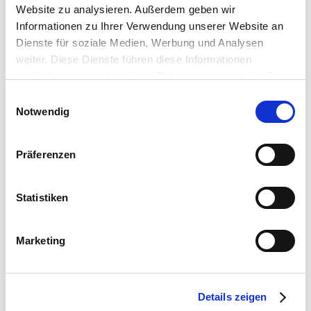
Einbindung der Bevölkerung diskutiert.
Website zu analysieren. Außerdem geben wir
Informationen zu Ihrer Verwendung unserer Website an
Dienste für soziale Medien, Werbung und Analysen
weiter. Diese Dienste führen diese Informationen
möglicherweise mit weiteren Daten zusammen, die Sie
ihnen bereitgestellt haben oder die Sie im Rahmen Ihrer
Video ansehen
Einwilligungsauswahl
Nutzung der Dienste gesammelt haben.
Notwendig
Präferenzen
Statistiken
Marketing
Details zeigen