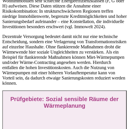
Wohnimmobilien sehr schlechte Energieeffizienzklassen (F, G oder
H) aufweisen. Diese Daten stützen die Annahme einer
Risikokombination: In strukturschwächeren Regionen treffen
niedrige Immobilienwerte, begrenzte Kreditmöglichkeiten und hoher
Sanierungsbedarf aufeinander – eine Konstellation, die individuelle
Investitionen besonders erschwert (vgl. Immowelt 2024).
Dezentrale Versorgung bedeutet damit nicht nur eine technische
Entscheidung, sondern eine Verlagerung von Transformationsrisiken
auf einzelne Haushalte. Ohne flankierende Maßnahmen droht die
Wärmewende hier soziale Ungleichheiten zu verstärken. Als ein
Beispiel für flankierende Maßnahmen können Miet-Wärmepumpen
und/oder Wärme-Contracting angesehen werden. Hierdurch
entfallen die hohen Investitionskosten. Auch die Nutzung von
Wärmepumpen mit einer höheren Vorlauftemperatur kann von
Vorteil sein, da dadurch etwaige Sanierungskosten reduziert werden
können.
Prüfgebiete: Sozial sensible Räume der
Wärmeplanung