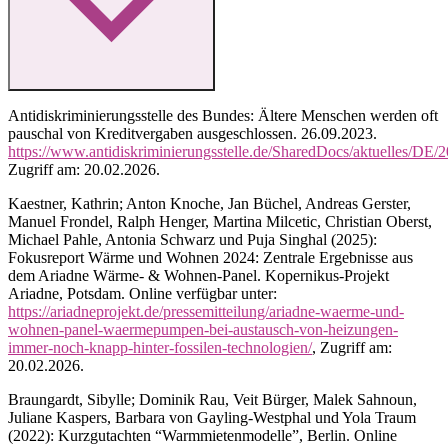
Antidiskriminierungsstelle des Bundes: Ältere Menschen werden oft
pauschal von Kreditvergaben ausgeschlossen. 26.09.2023.
https://www.antidiskriminierungsstelle.de/SharedDocs/aktuelles/DE
Zugriff am: 20.02.2026.
Kaestner, Kathrin; Anton Knoche, Jan Büchel, Andreas Gerster,
Manuel Frondel, Ralph Henger, Martina Milcetic, Christian Oberst,
Michael Pahle, Antonia Schwarz und Puja Singhal (2025):
Fokusreport Wärme und Wohnen 2024: Zentrale Ergebnisse aus
dem Ariadne Wärme- & Wohnen-Panel. Kopernikus-Projekt
Ariadne, Potsdam. Online verfügbar unter:
https://ariadneprojekt.de/pressemitteilung/ariadne-waerme-und-
wohnen-panel-waermepumpen-bei-austausch-von-heizungen-
immer-noch-knapp-hinter-fossilen-technologien/
, Zugriff am:
20.02.2026.
Braungardt, Sibylle; Dominik Rau, Veit Bürger, Malek Sahnoun,
Juliane Kaspers, Barbara von Gayling-Westphal und Yola Traum
(2022): Kurzgutachten “Warmmietenmodelle”, Berlin. Online