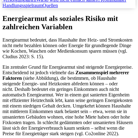
Handlungsspielraum
Quellen
Energiearmut als soziales Risiko mit
zahlreichen Variablen
Energiearmut bedeutet, dass Haushalte ihre Heiz- und Stromkosten
nicht mehr bezahlen können oder Energie für grundlegende Dinge
wie Kochen, Waschen oder Medienkonsum sparen müssen (vgl.
Cludius 2023: S. 15).
Ein zentraler Grund für Energiearmut sind steigende Energiepreise.
Entscheidend ist jedoch vielmehr das
Zusammenspiel mehrerer
Faktoren
(siehe Abbildung), die bestimmen, ob Haushalte
steigende Energie- und Heizkosten abfedern können – oder
nicht. Deshalb bedeutet ein geringes Einkommen auch nicht
automatisch Energiearmut. Wer in einem gut sanierten Eigenheim
mit effizienter Heiztechnik lebt, kann seine geringen Energiekosten
mit einem niedrigen Gehalt decken. Umgekehrt können Haushalte
mit mittlerem Einkommen stark belastet sein – etwa, wenn sie in
unsanierten Gebäuden wohnen, eine hohe Miete haben oder hohe
Fixkosten tragen. In schlecht gedämmten oder unsanierten Häusern
lässt sich der Energieverbrauch kaum senken – selbst wenn die
Preise für Energieträger stark steigen (vgl. Co2online 2022).