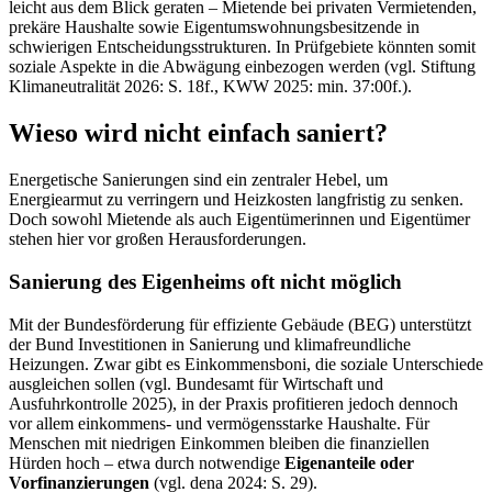
leicht aus dem Blick geraten – Mietende bei privaten Vermietenden,
prekäre Haushalte sowie Eigentumswohnungsbesitzende in
schwierigen Entscheidungsstrukturen. In Prüfgebiete könnten somit
soziale Aspekte in die Abwägung einbezogen werden (vgl. Stiftung
Klimaneutralität 2026: S. 18f., KWW 2025: min. 37:00f.).
Wieso wird nicht einfach saniert?
Energetische Sanierungen sind ein zentraler Hebel, um
Energiearmut zu verringern und Heizkosten langfristig zu senken.
Doch sowohl Mietende als auch Eigentümerinnen und Eigentümer
stehen hier vor großen Herausforderungen.
Sanierung des Eigenheims oft nicht möglich
Mit der Bundesförderung für effiziente Gebäude (BEG) unterstützt
der Bund Investitionen in Sanierung und klimafreundliche
Heizungen. Zwar gibt es Einkommensboni, die soziale Unterschiede
ausgleichen sollen (vgl. Bundesamt für Wirtschaft und
Ausfuhrkontrolle 2025), in der Praxis profitieren jedoch dennoch
vor allem einkommens- und vermögensstarke Haushalte. Für
Menschen mit niedrigen Einkommen bleiben die finanziellen
Hürden hoch – etwa durch notwendige
Eigenanteile oder
Vorfinanzierungen
(vgl. dena 2024: S. 29).