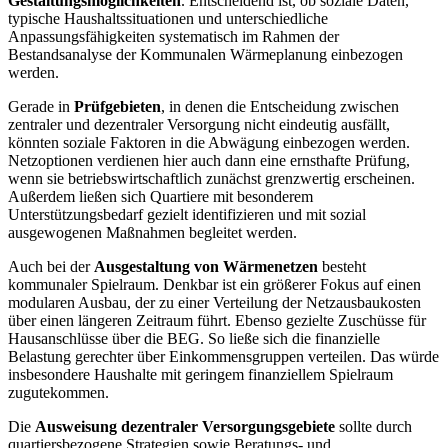
Gestaltungsmöglichkeiten
. Entscheidend ist, ob soziale Daten,
typische Haushaltssituationen und unterschiedliche
Anpassungsfähigkeiten systematisch im Rahmen der
Bestandsanalyse der Kommunalen Wärmeplanung einbezogen
werden.
Gerade in
Prüfgebieten
, in denen die Entscheidung zwischen
zentraler und dezentraler Versorgung nicht eindeutig ausfällt,
könnten soziale Faktoren in die Abwägung einbezogen werden.
Netzoptionen verdienen hier auch dann eine ernsthafte Prüfung,
wenn sie betriebswirtschaftlich zunächst grenzwertig erscheinen.
Außerdem ließen sich Quartiere mit besonderem
Unterstützungsbedarf gezielt identifizieren und mit sozial
ausgewogenen Maßnahmen begleitet werden.
Auch bei der
Ausgestaltung von Wärmenetzen
besteht
kommunaler Spielraum. Denkbar ist ein größerer Fokus auf einen
modularen Ausbau, der zu einer Verteilung der Netzausbaukosten
über einen längeren Zeitraum führt. Ebenso gezielte Zuschüsse für
Hausanschlüsse über die BEG. So ließe sich die finanzielle
Belastung gerechter über Einkommensgruppen verteilen. Das würde
insbesondere Haushalte mit geringem finanziellem Spielraum
zugutekommen.
Die
Ausweisung dezentraler Versorgungsgebiete
sollte durch
quartiersbezogene Strategien sowie Beratungs- und