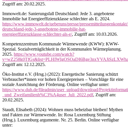
Zugriff am: 20.02.2025.
Immowelt.de: Sanierungsfall Deutschland: Jede 3. angebotene
Immobilie hat Energieeffizienzklasse schlechter als E. 2024.
https://www.immowelt.de/ueberuns/presse/pressemitteilungenkontakt/
deutschland-jede-3-angebotene-immobilie-hat-
energieeffizienzklasse-schlechter-als-e/
, Zugriff am: 10.03.2026.
Kompetenzzentrum Kommunale Wärmewende (KWW): KWW-
Spezial. Sozialverträglichkeit in der Kommunalen Wärmeplanung.
2025.
https://www.youtube.com/watch?
v=wZ258k0TfGs&list=PLHIWIgOSOaDI6Bge3nxYVAJiSzLXWha
Zugriff am: 12.12.2025.
Öko-Institut e.V. (Hrsg.) (2022): Energetische Sanierung schützt
Verbraucher*innen vor hohen Energiepreisen – Vorschläge für eine
soziale Ausrichtung der Förderung. Online verfügbar unter:
https://www.duh.de/fileadmin/user_upload/download/Projektinform
_und_Zweifamilienh%C3%A4user_Juli_2022.pdf
, Zugriff am:
20.02.2025.
Staudt, Elisabeth (2024): Wohnen muss beheizbar bleiben! Mythen
und Fakten zur Wärmewende. In: Rosa Luxemburg Stiftung
(Hrsg.). Luxemburg argumente. Nr. 25. Berlin. Online verfügbar
unter: