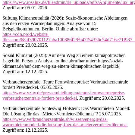
https://www.rosalux.de/fileadmin/rls_uploads/pdfs/Argumente/lux
Zugriff am: 05.01.2026.
Stiftung Klimaneutralität (2026): Sozio-ökonomische Ableitungen
aus den ersten Wärmeplanungen: Analyse von 15
Beispielkommunen, Berlin. Online abrufbar unter:
https://cdn.prod.website-
files.com/68af390701127aba100886f2/6947f54356c54d716e71f9
Zugriff am: 20.02.2025.
Sozial-Klimarat (2025): Auf dem Weg zu einem klimapolitischen
Lagebild. Persona Analyse, online abrufbar unter: https://sozial-
klimarat.de/auf-dem-weg-zu-einem-klimapolitischen-lagebild/,
Zugriff am: 12.12.2025.
Verbraucherzentrale: Teure Fernwärmepreise: Verbraucherzentrale
fordert Preisdeckel. 05.05.2025.
https://www.vzbv.de/pressemitteilungen/teure-fernwaermepreise-
verbraucherzentrale-fordert-preisdeckel
, Zugriff am: 20.02.2025.
Verbraucherzentrale Schleswig-Holstein: Das Warmmieten-Modell:
Die Lösung für das „Mieter-Vermieter-Dilemma“? 25.07.2025.
https://www.verbraucherzentrale.sh/wissen/energie/das-
warmmietenmodell-die-loesung-fuer-das-mietervermieterdilemma
,
Zugriff am: 12.12.2025.