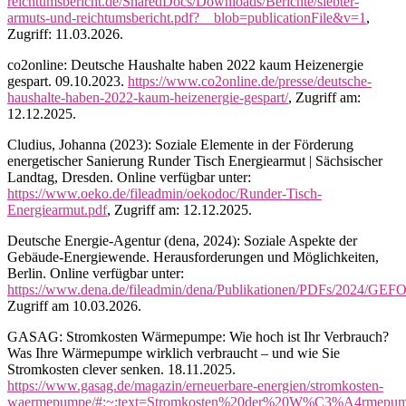
reichtumsbericht.de/SharedDocs/Downloads/Berichte/siebter-
armuts-und-reichtumsbericht.pdf?__blob=publicationFile&v=1
,
Zugriff: 11.03.2026.
co2online: Deutsche Haushalte haben 2022 kaum Heizenergie
gespart. 09.10.2023.
https://www.co2online.de/presse/deutsche-
haushalte-haben-2022-kaum-heizenergie-gespart/
, Zugriff am:
12.12.2025.
Cludius, Johanna (2023): Soziale Elemente in der Förderung
energetischer Sanierung Runder Tisch Energiearmut | Sächsischer
Landtag, Dresden. Online verfügbar unter:
https://www.oeko.de/fileadmin/oekodoc/Runder-Tisch-
Energiearmut.pdf
, Zugriff am: 12.12.2025.
Deutsche Energie-Agentur (dena, 2024): Soziale Aspekte der
Gebäude-Energiewende. Herausforderungen und Möglichkeiten,
Berlin. Online verfügbar unter:
https://www.dena.de/fileadmin/dena/Publikationen/PDFs/2024/GEFO
Zugriff am 10.03.2026.
GASAG: Stromkosten Wärmepumpe: Wie hoch ist Ihr Verbrauch?
Was Ihre Wärmepumpe wirklich verbraucht – und wie Sie
Stromkosten clever senken. 18.11.2025.
https://www.gasag.de/magazin/erneuerbare-energien/stromkosten-
waermepumpe/#:~:text=Stromkosten%20der%20W%C3%A4rm