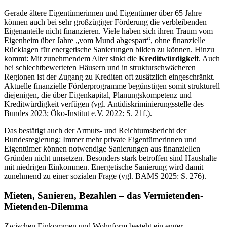
Gerade ältere Eigentümerinnen und Eigentümer über 65 Jahre
können auch bei sehr großzügiger Förderung die verbleibenden
Eigenanteile nicht finanzieren. Viele haben sich ihren Traum vom
Eigenheim über Jahre „vom Mund abgespart“, ohne finanzielle
Rücklagen für energetische Sanierungen bilden zu können. Hinzu
kommt: Mit zunehmendem Alter sinkt die
Kreditwürdigkeit
. Auch
bei schlechtbewerteten Häusern und in strukturschwächeren
Regionen ist der Zugang zu Krediten oft zusätzlich eingeschränkt.
Aktuelle finanzielle Förderprogramme begünstigen somit strukturell
diejenigen, die über Eigenkapital, Planungskompetenz und
Kreditwürdigkeit verfügen (vgl. Antidiskriminierungsstelle des
Bundes 2023; Öko-Institut e.V. 2022: S. 21f.).
Das bestätigt auch der Armuts- und Reichtumsbericht der
Bundesregierung: Immer mehr private Eigentümerinnen und
Eigentümer können notwendige Sanierungen aus finanziellen
Gründen nicht umsetzen. Besonders stark betroffen sind Haushalte
mit niedrigen Einkommen. Energetische Sanierung wird damit
zunehmend zu einer sozialen Frage (vgl. BAMS 2025: S. 276).
Mieten, Sanieren, Bezahlen – das Vermietenden-
Mietenden-Dilemma
Zwischen Einkommen und Wohnform besteht ein enger