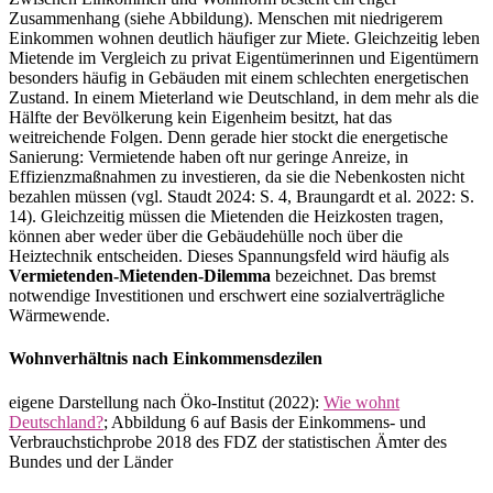
Zusammenhang (siehe Abbildung). Menschen mit niedrigerem
Einkommen wohnen deutlich häufiger zur Miete. Gleichzeitig leben
Mietende im Vergleich zu privat Eigentümerinnen und Eigentümern
besonders häufig in Gebäuden mit einem schlechten energetischen
Zustand. In einem Mieterland wie Deutschland, in dem mehr als die
Hälfte der Bevölkerung kein Eigenheim besitzt, hat das
weitreichende Folgen. Denn gerade hier stockt die energetische
Sanierung: Vermietende haben oft nur geringe Anreize, in
Effizienzmaßnahmen zu investieren, da sie die Nebenkosten nicht
bezahlen müssen (vgl. Staudt 2024: S. 4, Braungardt et al. 2022: S.
14). Gleichzeitig müssen die Mietenden die Heizkosten tragen,
können aber weder über die Gebäudehülle noch über die
Heiztechnik entscheiden. Dieses Spannungsfeld wird häufig als
Vermietenden-Mietenden-Dilemma
bezeichnet. Das bremst
notwendige Investitionen und erschwert eine sozialverträgliche
Wärmewende.
Wohnverhältnis nach Einkommensdezilen
eigene Darstellung nach Öko-Institut (2022):
Wie wohnt
Deutschland?
; Abbildung 6 auf Basis der Einkommens- und
Verbrauchstichprobe 2018 des FDZ der statistischen Ämter des
Bundes und der Länder