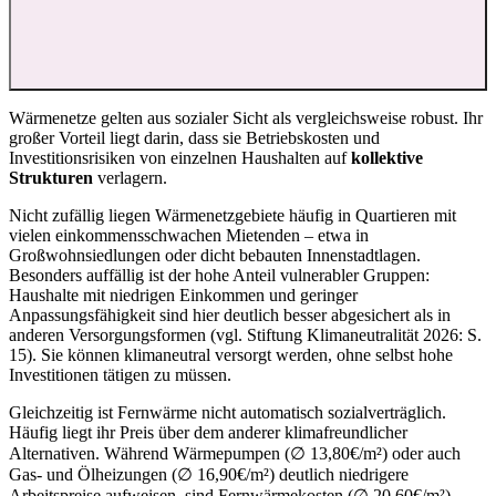
Wärmenetze gelten aus sozialer Sicht als vergleichsweise robust. Ihr
großer Vorteil liegt darin, dass sie Betriebskosten und
Investitionsrisiken von einzelnen Haushalten auf
kollektive
Strukturen
verlagern.
Nicht zufällig liegen Wärmenetzgebiete häufig in Quartieren mit
vielen einkommensschwachen Mietenden – etwa in
Großwohnsiedlungen oder dicht bebauten Innenstadtlagen.
Besonders auffällig ist der hohe Anteil vulnerabler Gruppen:
Haushalte mit niedrigen Einkommen und geringer
Anpassungsfähigkeit sind hier deutlich besser abgesichert als in
anderen Versorgungsformen (vgl. Stiftung Klimaneutralität 2026: S.
15). Sie können klimaneutral versorgt werden, ohne selbst hohe
Investitionen tätigen zu müssen.
Gleichzeitig ist Fernwärme nicht automatisch sozialverträglich.
Häufig liegt ihr Preis über dem anderer klimafreundlicher
Alternativen. Während Wärmepumpen (∅ 13,80€/m²) oder auch
Gas- und Ölheizungen (∅ 16,90€/m²) deutlich niedrigere
Arbeitspreise aufweisen, sind Fernwärmekosten (∅ 20,60€/m²)